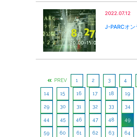
2022.07.12
J-PARC
PREV
1
2
3
4
14
15
16
17
18
19
29
30
31
32
33
34
44
45
46
47
48
49
59
60
61
62
63
64