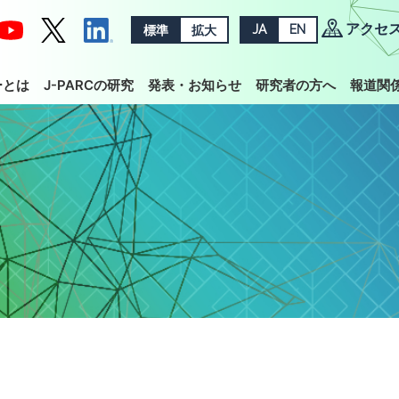
アクセ
標準
拡大
JA
EN
ーとは
J-PARCの研究
発表・お知らせ
研究者の方へ
報道関