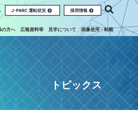
ス
J-PARC 運転状況
採用情報
係の方へ
広報資料等
見学について
画像使用・転載
トピックス