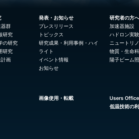
究
発表・お知らせ
研究者の方
速器群
プレスリリース
加速器施設
核研究
トピックス
ハドロン実
学の研究
研究成果・利用事例・ハイ
ニュートリ
用研究
ライト
物質・生命
来計画
イベント情報
陽子ビーム
お知らせ
画像使用・転載
Users Office
低温技術の