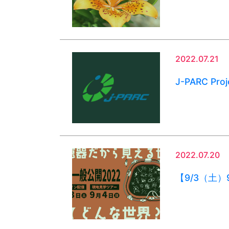
2022.07.21
J-PARC Proj
2022.07.20
【9/3（土