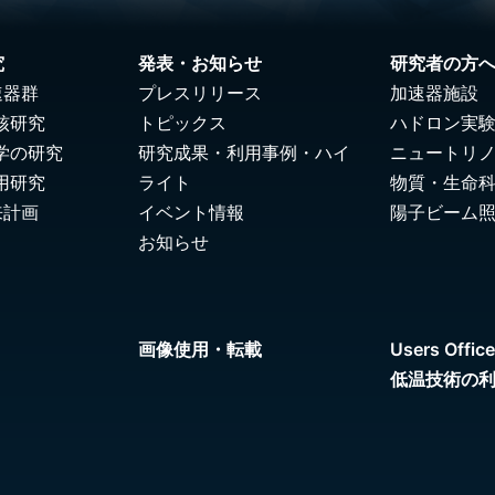
究
発表・お知らせ
研究者の方
速器群
プレスリリース
加速器施設
核研究
トピックス
ハドロン実
学の研究
研究成果・利用事例・ハイ
ニュートリ
用研究
ライト
物質・生命
来計画
イベント情報
陽子ビーム
お知らせ
画像使用・転載
Users Office
低温技術の