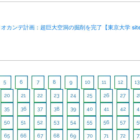
オカンデ計画：超巨大空洞の掘削を完了【東京大学 sit
5
6
7
8
9
10
11
12
13
20
21
22
23
24
25
26
27
2
35
36
37
38
39
40
41
42
4
50
51
52
53
54
55
56
57
5
65
66
67
68
69
70
71
72
7