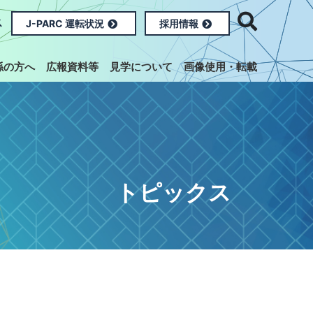
ス
J-PARC 運転状況
採用情報
係の方へ
広報資料等
見学について
画像使用・転載
トピックス