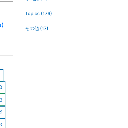
Topics (176)
e】
その他 (17)
8
3
8
3