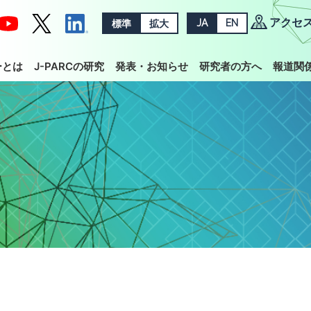
アクセ
標準
拡大
JA
EN
ーとは
J-PARCの研究
発表・お知らせ
研究者の方へ
報道関