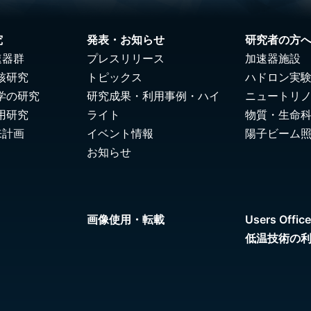
究
発表・お知らせ
研究者の方
速器群
プレスリリース
加速器施設
核研究
トピックス
ハドロン実
学の研究
研究成果・利用事例・ハイ
ニュートリ
用研究
ライト
物質・生命
来計画
イベント情報
陽子ビーム
お知らせ
画像使用・転載
Users Office
低温技術の