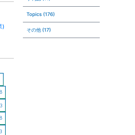
Topics (176)
業)
その他 (17)
8
3
8
3