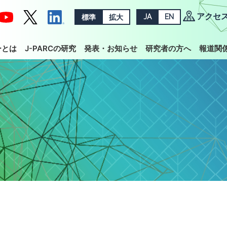
アクセ
標準
拡大
JA
EN
ーとは
J-PARCの研究
発表・お知らせ
研究者の方へ
報道関