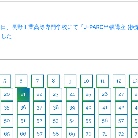
31日、長野工業高等専門学校にて「J-PARC出張講座 (授
ました
5
6
7
8
9
10
11
12
13
20
21
22
23
24
25
26
27
2
35
36
37
38
39
40
41
42
4
50
51
52
53
54
55
56
57
5
65
66
67
68
69
70
71
72
7