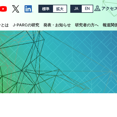
アクセ
標準
拡大
JA
EN
ーとは
J-PARCの研究
発表・お知らせ
研究者の方へ
報道関