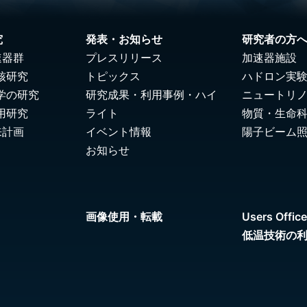
究
発表・お知らせ
研究者の方
速器群
プレスリリース
加速器施設
核研究
トピックス
ハドロン実
学の研究
研究成果・利用事例・ハイ
ニュートリ
用研究
ライト
物質・生命
来計画
イベント情報
陽子ビーム
お知らせ
画像使用・転載
Users Office
低温技術の