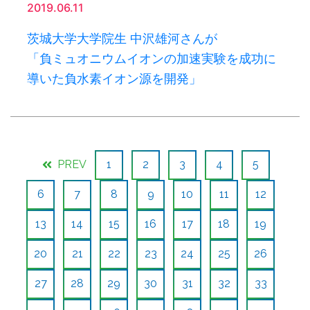
2019.06.11
茨城大学大学院生 中沢雄河さんが
「負ミュオニウムイオンの加速実験を成功に
導いた負水素イオン源を開発」
PREV
1
2
3
4
5
6
7
8
9
10
11
12
13
14
15
16
17
18
19
20
21
22
23
24
25
26
27
28
29
30
31
32
33