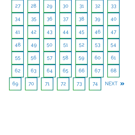
27
28
29
30
31
32
33
34
35
36
37
38
39
40
41
42
43
44
45
46
47
48
49
50
51
52
53
54
55
56
57
58
59
60
61
62
63
64
65
66
67
68
69
70
71
72
73
74
NEXT