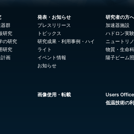
究
発表・お知らせ
研究者の方
速器群
プレスリリース
加速器施設
核研究
トピックス
ハドロン実
学の研究
研究成果・利用事例・ハイ
ニュートリ
用研究
ライト
物質・生命
来計画
イベント情報
陽子ビーム
お知らせ
画像使用・転載
Users Office
低温技術の