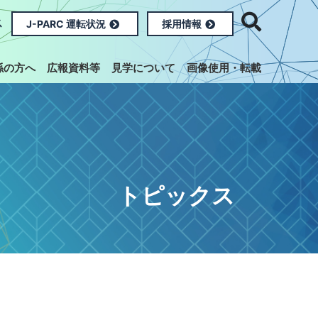
ス
J-PARC 運転状況
採用情報
係の方へ
広報資料等
見学について
画像使用・転載
トピックス