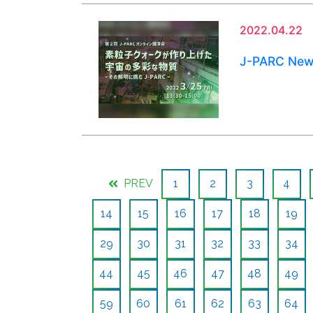
2022.04.22
J-PARC Ne
PREV
1
2
3
4
14
15
16
17
18
19
29
30
31
32
33
34
44
45
46
47
48
49
59
60
61
62
63
64