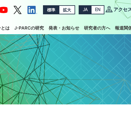
アクセ
標準
拡大
JA
EN
ーとは
J-PARCの研究
発表・お知らせ
研究者の方へ
報道関