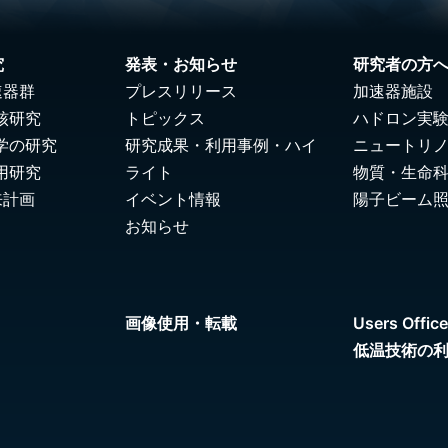
究
発表・お知らせ
研究者の方
速器群
プレスリリース
加速器施設
核研究
トピックス
ハドロン実
学の研究
研究成果・利用事例・ハイ
ニュートリ
用研究
ライト
物質・生命
来計画
イベント情報
陽子ビーム
お知らせ
画像使用・転載
Users Office
低温技術の