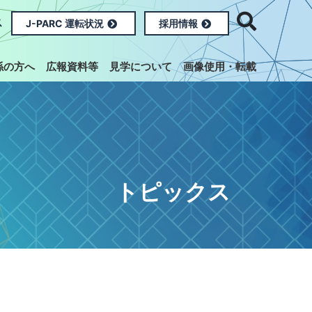
ス
J-PARC 運転状況
採用情報
係の方へ
広報資料等
見学について
画像使用・転載
トピックス