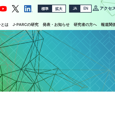
アクセ
標準
拡大
JA
EN
ーとは
J-PARCの研究
発表・お知らせ
研究者の方へ
報道関