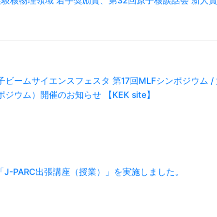
験核物理領域 若手奨励賞、第32回原子核談話会 新人
子ビームサイエンスフェスタ 第17回MLFシンポジウム /
ポジウム）開催のお知らせ 【KEK site】
1月「J-PARC出張講座（授業）」を実施しました。