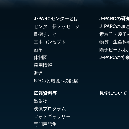
J-PARCセンターとは
J-PARCの研
センター長メッセージ
J-PARCの加
目指すこと
素粒子・原子
基本コンセプト
物質・生命科
沿革
陽子ビーム応
体制図
J-PARCの将
採用情報
調達
SDGsと環境への配慮
広報資料等
見学について
出版物
映像プログラム
フォトギャラリー
専門用語集