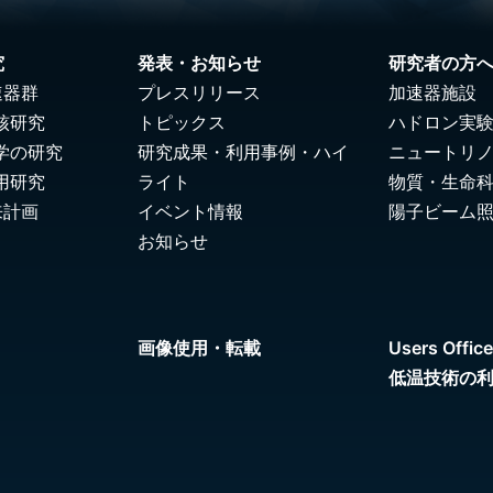
究
発表・お知らせ
研究者の方
速器群
プレスリリース
加速器施設
核研究
トピックス
ハドロン実
学の研究
研究成果・利用事例・ハイ
ニュートリ
用研究
ライト
物質・生命
来計画
イベント情報
陽子ビーム
お知らせ
画像使用・転載
Users Office
低温技術の