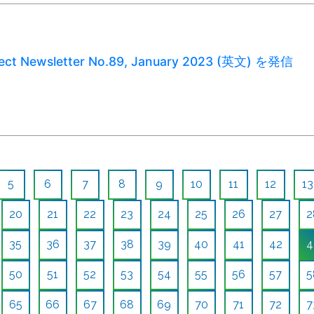
ject Newsletter No.89, January 2023 (英文) を発信
5
6
7
8
9
10
11
12
13
20
21
22
23
24
25
26
27
2
35
36
37
38
39
40
41
42
4
50
51
52
53
54
55
56
57
5
65
66
67
68
69
70
71
72
7