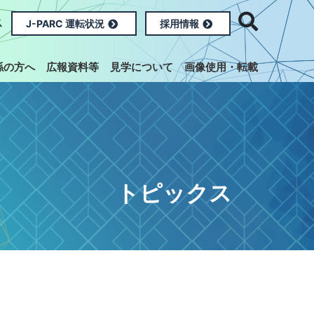
ス
J-PARC 運転状況
採用情報
係の方へ
広報資料等
見学について
画像使用・転載
トピックス