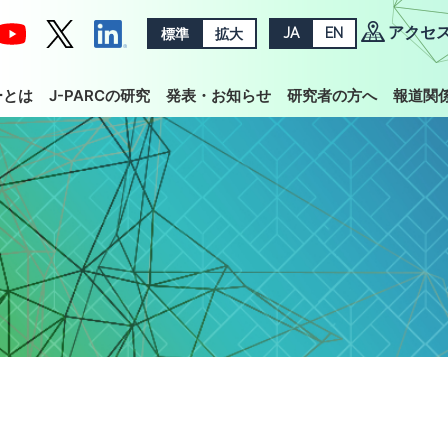
アクセ
標準
拡大
JA
EN
ーとは
J-PARCの研究
発表・お知らせ
研究者の方へ
報道関