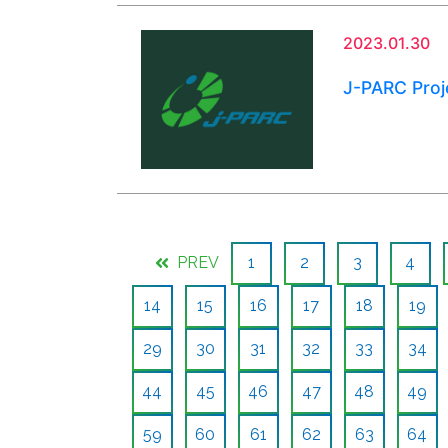
2023.01.30
J-PARC Pro
PREV
1
2
3
4
14
15
16
17
18
19
29
30
31
32
33
34
44
45
46
47
48
49
59
60
61
62
63
64