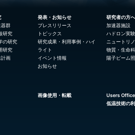
究
発表・お知らせ
研究者の方
速器群
プレスリリース
加速器施設
核研究
トピックス
ハドロン実
学の研究
研究成果・利用事例・ハイ
ニュートリ
用研究
ライト
物質・生命
来計画
イベント情報
陽子ビーム
お知らせ
画像使用・転載
Users Office
低温技術の