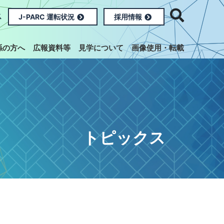
ス
J-PARC 運転状況
採用情報
係の方へ
広報資料等
見学について
画像使用・転載
トピックス