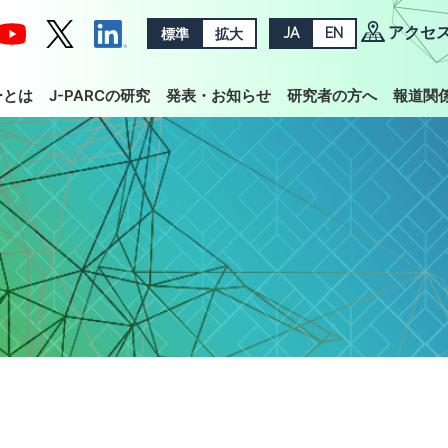
アクセ
標準
拡大
JA
EN
ーとは
J-PARCの研究
発表・お知らせ
研究者の方へ
報道関