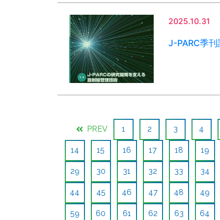
2025.10.31
J-PARC季刊
PREV
1
2
3
4
14
15
16
17
18
19
29
30
31
32
33
34
44
45
46
47
48
49
59
60
61
62
63
64