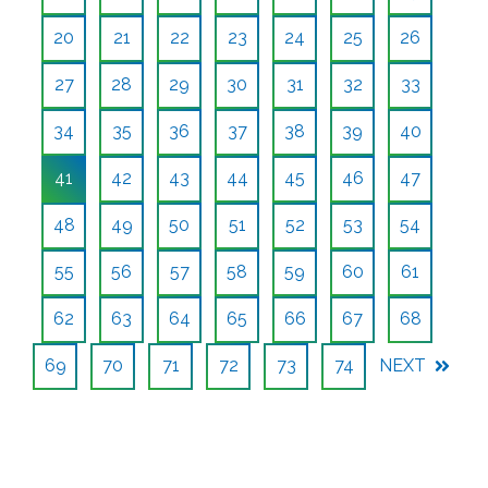
20
21
22
23
24
25
26
27
28
29
30
31
32
33
34
35
36
37
38
39
40
41
42
43
44
45
46
47
48
49
50
51
52
53
54
55
56
57
58
59
60
61
62
63
64
65
66
67
68
69
70
71
72
73
74
NEXT