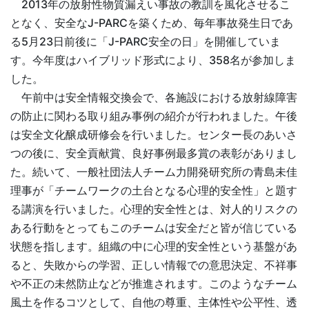
2013年の放射性物質漏えい事故の教訓を風化させるこ
となく、安全なJ-PARCを築くため、毎年事故発生日であ
る5月23日前後に「J-PARC安全の日」を開催していま
す。今年度はハイブリッド形式により、358名が参加しま
した。
午前中は安全情報交換会で、各施設における放射線障害
の防止に関わる取り組み事例の紹介が行われました。午後
は安全文化醸成研修会を行いました。センター長のあいさ
つの後に、安全貢献賞、良好事例最多賞の表彰がありまし
た。続いて、一般社団法人チーム力開発研究所の青島未佳
理事が「チームワークの土台となる心理的安全性」と題す
る講演を行いました。心理的安全性とは、対人的リスクの
ある行動をとってもこのチームは安全だと皆が信じている
状態を指します。組織の中に心理的安全性という基盤があ
ると、失敗からの学習、正しい情報での意思決定、不祥事
や不正の未然防止などが推進されます。このようなチーム
風土を作るコツとして、自他の尊重、主体性や公平性、透