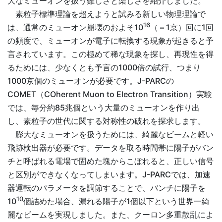
大なミューオンを扱う難しさと楽しさを紹介しました。
素粒子標準理論を超えようと試みる新しい物理理論で
16
は、通常のミューオン崩壊のおよそ10
（＝1京）回に1回
の頻度で、ミューオンが電子に転換する現象が起きると予
言されています。この極めて稀な現象を探し、再現性を得
るためには、少なくとも予言の1000倍の試行、つまり
1000京個のミューオンが必要です。J-PARCの
COMET（COherent Muon to Electron Transition）実験
では、毎分約85兆個という大量のミューオンを作り出
し、素粒子の世代に関する対称性の破れを探求します。
膨大なミューオンを扱うためには、綺麗なビームと軽い
飛跡検出器が必要です。データを取る時間帯に陽子がバン
チと呼ばれる電場で固めた塊からこぼれると、正しい信号
と区別ができなくなってしまいます。J-PARCでは、加速
器運転のパラメータを調節することで、バンチに陽子を
10
10
個詰めた場合、漏れる陽子が1個以下という世界一綺
麗なビームを実現しました。また、クーロン多重散乱によ