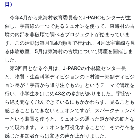
日）
今年4月から東海村教育委員会とJ-PARCセンターが主
催し、宇宙線の一つであるミュオンを使って、東海村の古
墳の内部を非破壊で調べるプロジェクトが始まっていま
す。この活動は毎月1回の頻度で行われ、4月は宇宙線を見
る体験教室、5月は東海村の古墳について講座を開催しま
した。
第3回目となる今月は、J-PARCの小林隆センター長
と、物質・生命科学ディビジョンの下村浩一郎副ディビジ
ョン長が「宇宙から降り注ぐもの」というテーマで講座を
行い、小学生をはじめ43名の参加がありました。宇宙か
ら絶え間なく飛んできているにもかかわらず、見ることも
感じることもできないミュオンですが、スパークチェンバ
ーという装置を使うと、ミュオンの通った道が光の筋とな
って現れます。ミュオンを可視化することで、その存在を
感じた参加者からは驚きの声が上がりました。