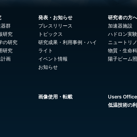
究
発表・お知らせ
研究者の方
速器群
プレスリリース
加速器施設
核研究
トピックス
ハドロン実
学の研究
研究成果・利用事例・ハイ
ニュートリ
用研究
ライト
物質・生命
来計画
イベント情報
陽子ビーム
お知らせ
画像使用・転載
Users Office
低温技術の