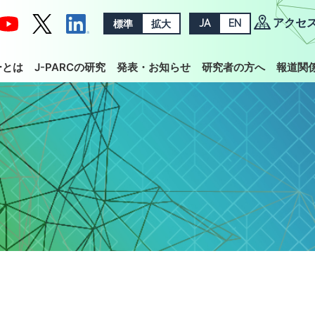
アクセ
標準
拡大
JA
EN
ーとは
J-PARCの研究
発表・お知らせ
研究者の方へ
報道関