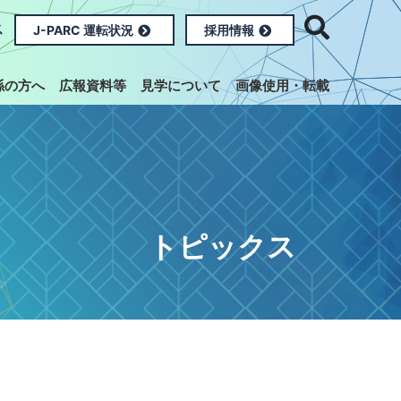
ス
J-PARC 運転状況
採用情報
係の方へ
広報資料等
見学について
画像使用・転載
トピックス