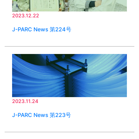
2023.12.22
J-PARC News 第224号
2023.11.24
J-PARC News 第223号