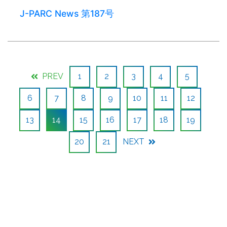
J-PARC News 第187号
PREV
1
2
3
4
5
6
7
8
9
10
11
12
13
14
15
16
17
18
19
20
21
NEXT