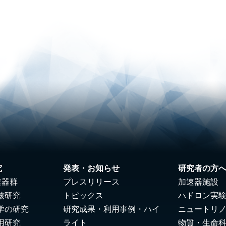
究
発表・お知らせ
研究者の方
速器群
プレスリリース
加速器施設
核研究
トピックス
ハドロン実
学の研究
研究成果・利用事例・ハイ
ニュートリ
用研究
ライト
物質・生命