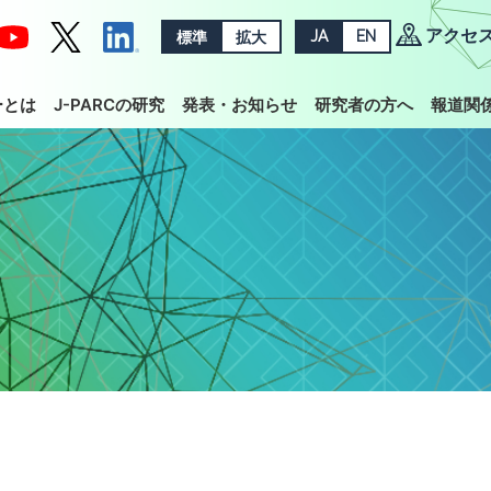
アクセ
標準
拡大
JA
EN
ーとは
J-PARCの研究
発表・お知らせ
研究者の方へ
報道関