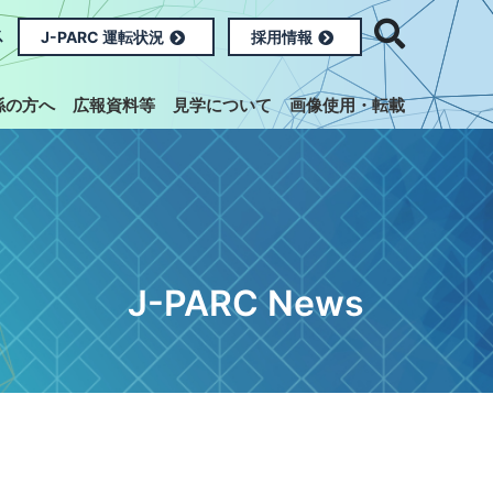
ス
J-PARC 運転状況
採用情報
係の方へ
広報資料等
見学について
画像使用・転載
J-PARC News