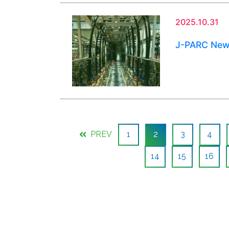
2025.10.31
J-PARC Ne
PREV
1
2
3
4
14
15
16