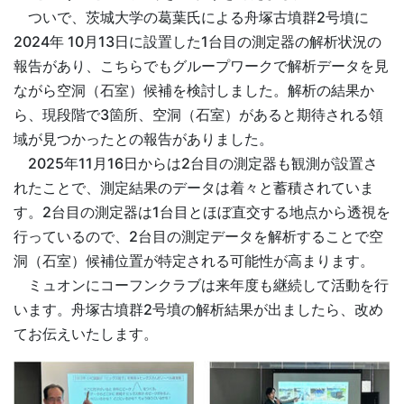
ついで、茨城大学の葛葉氏による舟塚古墳群2号墳に
2024年 10月13日に設置した1台目の測定器の解析状況の
報告があり、こちらでもグループワークで解析データを見
ながら空洞（石室）候補を検討しました。解析の結果か
ら、現段階で3箇所、空洞（石室）があると期待される領
域が見つかったとの報告がありました。
2025年11月16日からは2台目の測定器も観測が設置さ
れたことで、測定結果のデータは着々と蓄積されていま
す。2台目の測定器は1台目とほぼ直交する地点から透視を
行っているので、2台目の測定データを解析することで空
洞（石室）候補位置が特定される可能性が高まります。
ミュオンにコーフンクラブは来年度も継続して活動を行
います。舟塚古墳群2号墳の解析結果が出ましたら、改め
てお伝えいたします。