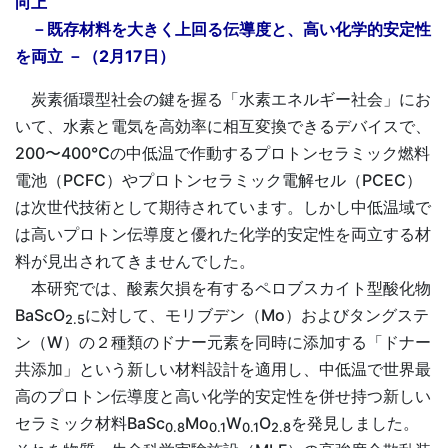
向上
－既存材料を大きく上回る伝導度と、高い化学的安定性
を両立 －（2月17日）
炭素循環型社会の鍵を握る「水素エネルギー社会」にお
いて、水素と電気を高効率に相互変換できるデバイスで、
200〜400℃の中低温で作動するプロトンセラミック燃料
電池（PCFC）やプロトンセラミック電解セル（PCEC）
は次世代技術として期待されています。しかし中低温域で
は高いプロトン伝導度と優れた化学的安定性を両立する材
料が見出されてきませんでした。
本研究では、酸素欠損を有するペロブスカイト型酸化物
BaScO
に対して、モリブデン（Mo）およびタングステ
2.5
ン（W）の２種類のドナー元素を同時に添加する「ドナー
共添加」という新しい材料設計を適用し、中低温で世界最
高のプロトン伝導度と高い化学的安定性を併せ持つ新しい
セラミック材料BaSc
Mo
W
O
を発見しました。
0.8
0.1
0.1
2.8