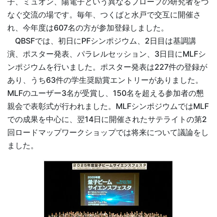
子、ミュオン、陽電子という異なるプローブの研究者をつ
なぐ交流の場です。毎年、つくばと水戸で交互に開催さ
れ、今年度は607名の方が参加登録しました。
QBSFでは、初日にPFシンポジウム、2日目は基調講
演、ポスター発表、パラレルセッション、3日目にMLFシ
ンポジウムを行いました。ポスター発表は227件の登録が
あり、うち63件の学生奨励賞エントリーがありました。
MLFのユーザー3名が受賞し、150名を超える参加者の懇
親会で表彰式が行われました。MLFシンポジウムではMLF
での成果を中心に、翌14日に開催されたサテライトの第2
回ロードマップワークショップでは将来について議論をし
ました。