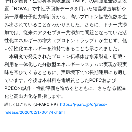
それを物質・生命科学実験施設（MLF）の高強度全散乱装
置「NOVA」で中性子回折データを用いた結晶構造解析や
第一原理分子動力学計算から、高いプロトン拡散係数を生
み出されていることがわかりました。さらに、ドナー共添
加では、従来のアクセプター共添加で問題となっていた活
性化エネルギーの増大（プロトントラップ）が生じず、低
い活性化エネルギーを維持できることも示されました。
本研究で発見されたプロトン伝導体は水素製造・貯蔵・
利用を一体化した分散型エネルギーシステムの実現が現実
味を帯びてくるとともに、実環境下での長期運用にも適し
ています。今後は本材料を電解質としたPCFCおよび
PCECの試作・性能評価を進めるとともに、さらなる低温
化と高出力化を目指します。
詳しくはこちら（J-PARC HP）
https://j-parc.jp/c/press-
release/2026/02/17001747.html