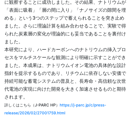
に観察することに成功しました。その結果、ナトリウムが
「表面に吸着」「層の間に入り」「ナノサイズの隙間を埋
める」という3つのステップで蓄えられることを突き止め
ました。さらに理論計算を組み合わせることで、実験で得
られた炭素層の変化が理論的にも妥当であることを裏付け
ました。
本研究により、ハードカーボンへのナトリウムの挿入プロ
セスをマルチスケールな観測により明確に示すことができ
ました。本成果は、ナトリウムイオン電池の具体的な設計
指針を提示するものであり、リチウムに依存しない安価で
持続可能な蓄電システムの普及と、長寿命・高信頼な次世
代電池の実現に向けた開発を大きく加速させるものと期待
されます。
詳しくはこちら（J-PARC HP）
https://j-parc.jp/c/press-
release/2026/02/27001759.html