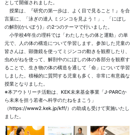
として開催されました。
授業は、『研究の第一歩は、よく目で見ること！』を合
言葉に、「泳ぎの達人 ミジンコを見よう！」、「にぼし
の解剖(かいぼう)」の2つのテーマで行いました。
小学校4年生の理科では「わたしたちの体と運動」の単
元で、人の体の構造について学習します。参加した児童の
皆さんは、顕微鏡を使ってミジンコの動きを観察したり、
虫めがねを使って、解剖中のにぼしの体の各部分を観察す
ることで、生き物の体の構造を通して「命」について学習
しました。積極的に質問する児童も多く、非常に有意義な
授業となりました。
※本アウトリーチ活動は、KEK未来基金事業「J-PARCか
ら未来を担う若者へ科学のたねをまこう」
（https://www2.kek.jp/kff/）の助成も受けて実施いたし
ました。