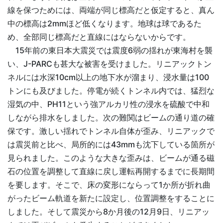
線を保つためには、両端が同じ標高だと仮定すると、真ん
中の標高は2mmほど低くなります。地球は球であるた
め、全部同じ標高だと直線にはならないからです。
15年前の東日本大震災では震度6弱の揺れが東海村を襲
い、J-PARCも甚大な被害を受けました。リニアックトン
ネルには水深10cm以上の地下水が溜まり、浸水量は100
トンにも及びました。停電が続くトンネル内では、猛烈な
湿気の中、PH11という強アルカリ性の浸水を硫酸で中和
しながら排水をしました。次の難関はビームの通り道の確
保です。激しい揺れでトンネル自体が歪み、リニアックで
は震災前と比べ、局所的には43mmも沈下している箇所が
見られました。このような大きな歪みは、ビームが通る磁
石の位置を調整して直線に戻し運転再開するまでに長期間
を要します。そこで、床の変形にならって1か所が折れ曲
がったビーム軌道を新たに設定し、位置調整をすることに
しました。そして震災から8か月後の12月9日、リニアッ