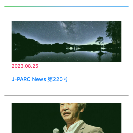
2023.08.25
J-PARC News 第220号