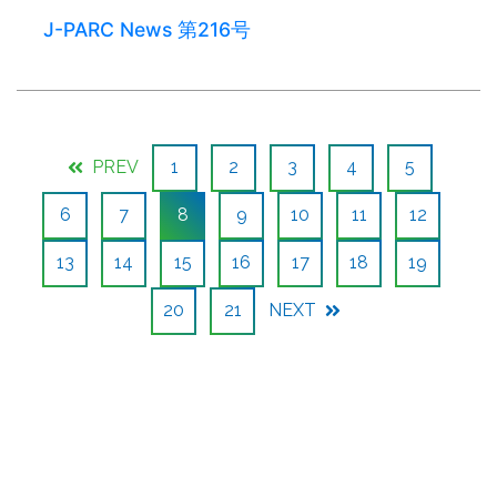
J-PARC News 第216号
PREV
1
2
3
4
5
6
7
8
9
10
11
12
13
14
15
16
17
18
19
20
21
NEXT