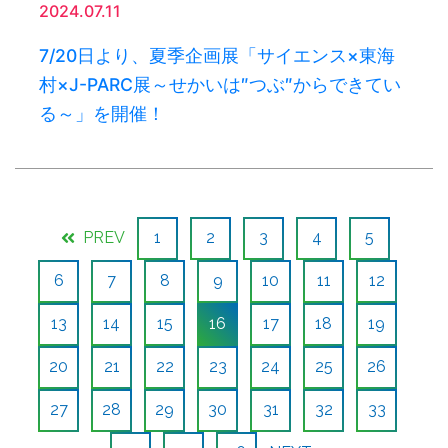
2024.07.11
7/20日より、夏季企画展「サイエンス×東海
村×J-PARC展～せかいは″つぶ″からできてい
る～」を開催！
PREV
1
2
3
4
5
6
7
8
9
10
11
12
13
14
15
16
17
18
19
20
21
22
23
24
25
26
27
28
29
30
31
32
33