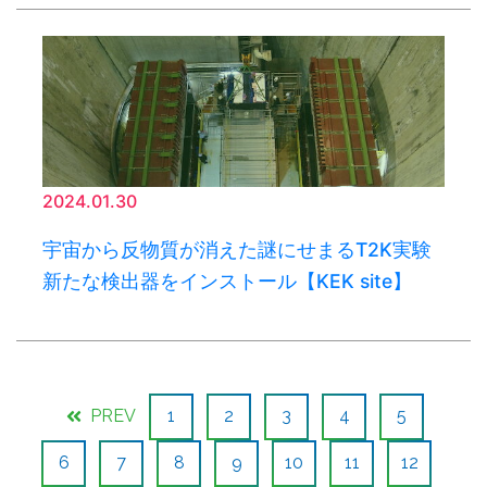
2024.01.30
宇宙から反物質が消えた謎にせまるT2K実験
新たな検出器をインストール【KEK site】
PREV
1
2
3
4
5
6
7
8
9
10
11
12