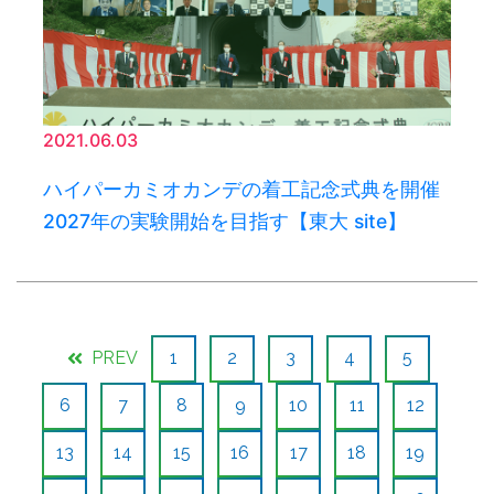
2021.06.03
ハイパーカミオカンデの着工記念式典を開催
2027年の実験開始を目指す【東大 site】
PREV
1
2
3
4
5
6
7
8
9
10
11
12
13
14
15
16
17
18
19