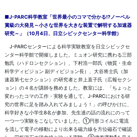
■J-PARC科学教室「世界最小のコマで分かる!?ノーベル
賞級の大発見～小さな世界を大きな装置で解明する加速器
研究～」（10月4日、日立シビックセンター科学館）
J-PARCセンターによる科学実験教室を日立シビックセ
ンター科学館で開催しました。ミュオン研究に携わる三部
勉氏（ハドロンセクション）、下村浩一郎氏（物質・生命
科学ディビジョン 副ディビジョン長）、大谷将士氏（加
速器第七セクション）の研究者と井上直子氏（広報セクシ
ョン）の４名が講師を務めました。教室には、「ちょっと
変わったコマの工作・実験を通して、J-PARCにおける研
究の世界に足を踏み入れてみましょう！」の呼びかけに、
科学好きな小学生8名が参加、先生達の話の流れにのって
一つ一つ実験をこなしていました。①円形コイルに電流
を流して電子の移動により出来る磁力線を方位磁石で確認
※