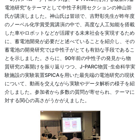
電池研究”をテーマとして中性子利用セクションの神山崇
氏が講演しました。神山氏は冒頭で、吉野彰先生が昨年度
のノーベル化学賞受賞講演の中で、高度な人工知能を搭載
した車やロボットなどが活躍する未来社会を実現するため
に、蓄電池開発が必要だと述べていることを紹介し、その
蓄電池の開発研究では中性子がとても有効な手段であるこ
とを示しました。さらに、90年前の中性子の発見から物
質研究の幕開けを振り返りつつ、J-PARC物質･生命科学実
験施設の実験装置SPICAを用いた最先端の電池研究の現状
について、動画を交えながら実験やデータ解析の様子を紹
介しました。参加者から多数の質問が寄せられ、テーマに
対する関心の高さがうかがえました。