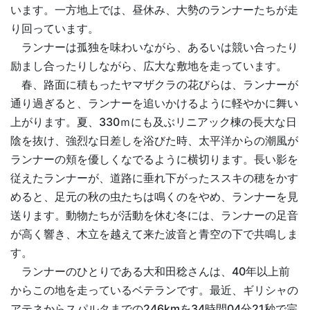
います。一方地上では、昼休み、大勢のランナーたちが走
り回っています。
ランナーは孤独を味わいながら、あるいは競い合ったり
励まし合ったりしながら、広大な敷地を走っています。
春、路面に積もったヤマザクラの花びらは、ランナーが
通り過ぎると、ランナーを追いかけるように軽やかに舞い
上がります。夏、330ｍにも及ぶリニアック棟の長大な日
陰を抜け、強烈な日差しを浴びた時、太平洋からの潮風が
ランナーの頬を優しくなでるように横切ります。長い影を
従えたランナーが、道路に垂れ下がったススキの穂をかす
めると、足元の秋の虫たちは鳴くのをやめ、ランナーを見
送ります。動物たちが活動を休む冬には、ランナーの足音
が高く響き、木立を越えて来た波音と青空の下で共鳴しま
す。
ランナーのひとりである大和田稔さんは、40年以上前
からこの地を走っているベテランです。最近、ギリシャの
アテネからスパルタまでの246kmを34時間04分21秒で完