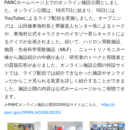
PARCホームページ上でのオンライン施設公開としまし
た。オンライン公開は、10月7日に始まり、10日には
YouTubeによるライブ配信を実施しました。オープニン
グは、山田修東海村長と齊藤直人センター長によるトーク
や、東海村公式キャラクターのイモゾー君らキャストによ
るクイズが企画されました。続いて、ハドロン実験施設、
物質・生命科学実験施設（MLF）、ニュートリノモニター
棟から施設紹介の中継があり、研究者のトークと視聴者と
の質疑応答がありました。オンライン施設公開の特設サイ
トでは、ライブ配信では紹介できなかった施設やオンライ
ンだからこそ見られる装置を詳しく紹介することができま
した。施設公開の内容は公式ホームぺージからご視聴でき
ます。
J-PARCオンライン施設公開2020特設サイトはこちら。
http://j-
parc.jp/c/OPEN_HOUSE/2020/