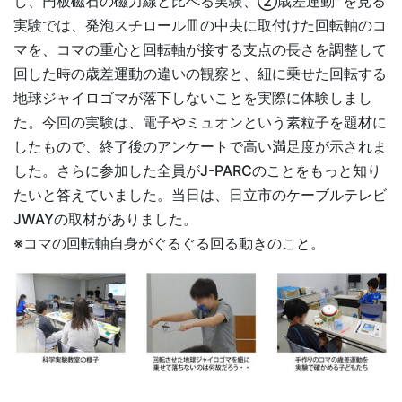
し、円板磁石の磁力線と比べる実験、②歳差運動
を見る
実験では、発泡スチロール皿の中央に取付けた回転軸のコ
マを、コマの重心と回転軸が接する支点の長さを調整して
回した時の歳差運動の違いの観察と、紐に乗せた回転する
地球ジャイロゴマが落下しないことを実際に体験しまし
た。今回の実験は、電子やミュオンという素粒子を題材に
したもので、終了後のアンケートで高い満足度が示されま
した。さらに参加した全員がJ-PARCのことをもっと知り
たいと答えていました。当日は、日立市のケーブルテレビ
JWAYの取材がありました。
※コマの回転軸自身がぐるぐる回る動きのこと。