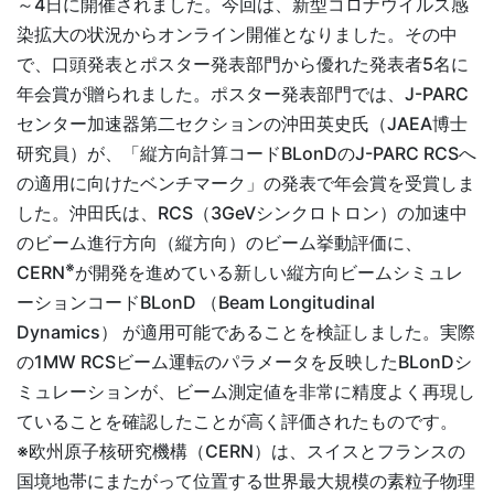
～4日に開催されました。今回は、新型コロナウイルス感
染拡大の状況からオンライン開催となりました。その中
で、口頭発表とポスター発表部門から優れた発表者5名に
年会賞が贈られました。ポスター発表部門では、J-PARC
センター加速器第二セクションの沖田英史氏（JAEA博士
研究員）が、「縦方向計算コードBLonDのJ-PARC
RCS
へ
の適用に向けたベンチマーク」の発表で年会賞を受賞しま
した。沖田氏は、RCS（3GeVシンクロトロン）の加速中
のビーム進行方向（縦方向）のビーム挙動評価に、
※
CERN
が開発を進めている新しい縦方向ビームシミュレ
ーションコードBLonD （Beam Longitudinal
Dynamics） が適用可能であることを検証しました。実際
の1MW
RCS
ビーム運転のパラメータを反映したBLonDシ
ミュレーションが、ビーム測定値を非常に精度よく再現し
ていることを確認したことが高く評価されたものです。
※欧州原子核研究機構（CERN）は、スイスとフランスの
国境地帯にまたがって位置する世界最大規模の素粒子物理