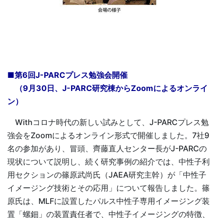
■第6回J-PARCプレス勉強会開催
（9月30日、J-PARC研究棟からZoomによるオンライ
ン）
Withコロナ時代の新しい試みとして、J-PARCプレス勉
強会をZoomによるオンライン形式で開催しました。7社9
名の参加があり、冒頭、齊藤直人センター長がJ-PARCの
現状について説明し、続く研究事例の紹介では、中性子利
用セクションの篠原武尚氏（JAEA研究主幹）が「中性子
イメージング技術とその応用」について報告しました。篠
原氏は、MLFに設置したパルス中性子専用イメージング装
置「螺鈿」の装置責任者で、中性子イメージングの特徴、