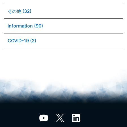
その他 (32)
information (90)
COVID-19 (2)