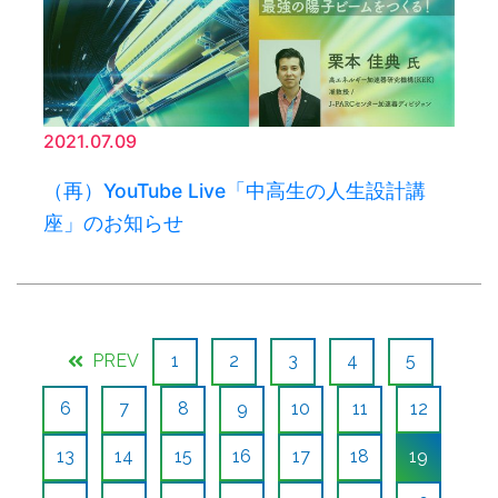
2021.07.09
（再）YouTube Live「中高生の人生設計講
座」のお知らせ
PREV
1
2
3
4
5
6
7
8
9
10
11
12
13
14
15
16
17
18
19