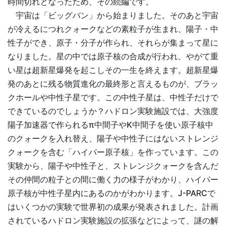
時間切れとなったため、その続編です。
宇宙は「ビッグバン」から始まりました。そのあと宇宙
が冷えるにつれクォークなどの素粒子が生まれ、陽子・中
性子ができ、原子・分子が作られ、それらが集まって星に
なりました。星の中では原子核の合成が行われ、やがて重
い星は超新星爆発を起こしその一生を終えます。超新星爆
発のあとに残る物質進化の最終形と言えるものが、ブラッ
クホールや中性子星です。この中性子星は、中性子だけで
できているのでしょうか？ハドロン実験施設では、大強度
陽子加速器で作られるπ中間子やK中間子を使い原子核中
のクォークを入れ替え、陽子や中性子にはないストレンジ
クォークを含む「ハイパー原子核」を作っています。この
実験から、陽子や中性子と、ストレンジクォークを含んだ
その仲間の粒子との間に働く力の様子がわかり、ハイパー
原子核が中性子星内にあるのかがわかります。J-PARCで
はいくつかの実験で世界初の成果が発表されました。計画
されているハドロン実験施設の拡張などによって、謎の解