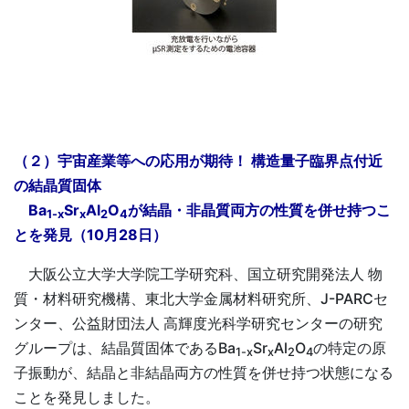
（２）宇宙産業等への応用が期待！ 構造量子臨界点付近
の結晶質固体
Ba
Sr
Al
O
が結晶・非晶質両方の性質を併せ持つこ
1-x
x
2
4
とを発見（10月28日）
大阪公立大学大学院工学研究科、国立研究開発法人 物
質・材料研究機構、東北大学金属材料研究所、J-PARCセ
ンター、公益財団法人 高輝度光科学研究センターの研究
グループは、結晶質固体であるBa
Sr
Al
O
の特定の原
1-x
x
2
4
子振動が、結晶と非結晶両方の性質を併せ持つ状態になる
ことを発見しました。