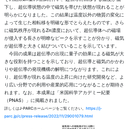
下し、超伝導状態の中で磁気を帯びた状態が現れることが
明らかになりました。この結果は温度以外の物質の変化に
よって生じた相転移を明確な形でとらえたものです。さら
に磁気秩序が現れるZn濃度において、超伝導体への磁場
が侵入する長さが明瞭なピークを示すことが分かり、磁気
が超伝導と大きく結びついていることを示しています。
今回の成果は超伝導の出現に量子の効果による磁気が大
きな役割を持つことを示しており、超伝導と磁気のかかわ
りや超伝導の発現機構の解明につながります。これによ
り、超伝導が現れる温度の上昇に向けた研究開発など、よ
り広い分野での利用や産業的応用につながることが期待さ
れます。なお、本成果は「米国科学アカデミー紀要
（PNAS）」に掲載されました。
詳しくはJ-PARCホームページをご覧ください。
https://j-
parc.jp/c/press-release/2022/11/29001079.html