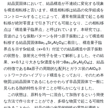
結晶質固体において、結晶構造が不連続に変化する現象
を構造相転移と言います。構造相転移は結晶の化学組成を
コントロールすることによって、通常有限温度で起こる相
転移が絶対零度まで引き下げても可能となり、この相転移
点は「構造量子臨界点」と呼ばれています。本研究では、
音波のような振動パターンを持つ原子振動によって構造相
転移する結晶質固体Ba
Sr
Al
O
に着目し、構造量子臨
1-x
x
2
4
界点を示すSr組成（x=0.1）付近での結晶構造や原子振動
の状態を、放射光と中性子を使って解析しました。その結
果、x=0.1より大きなSr濃度を持つBa
Sr
Al
O
は、結晶
1-x
x
2
4
の特徴であるBa原子の周期的な配列とガラス状のAlO
ネ
4
ットワークのハイブリッド構造をとっており、そのため本
物質は結晶固体であるにもかかわらず非晶質固体で一般に
見られる熱的特性を示すことが明らかになりました。
この状態は、原料を均一に混合して加熱するという簡便
な方法で作り出すことができ、多様な物質で起こる可能性
があることから、結晶の持つ光学的特性や電気伝導性と、