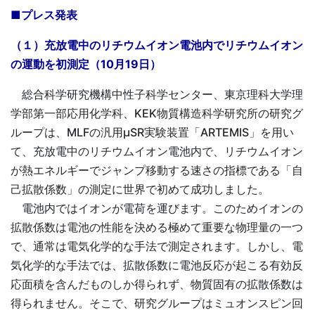
■プレス発表
（１）充放電中のリチウムイオン電池内でリチウムイオン
の運動を初測定（10月19日）
総合科学研究機構中性子科学センター、東京理科大学理
学部第一部応用化学科、KEK物質構造科学研究所の研究グ
ループは、MLFの汎用µSR実験装置「ARTEMIS」を用い
て、充放電中のリチウムイオン電池内で、リチウムイオン
が熱エネルギーでジャンプ移動する速さの指標である「自
己拡散係数」の測定に世界で初めて成功しました。
電池内ではイオンが電荷を運びます。このためイオンの
拡散係数は電池の性能を決める極めて重要な物理量の一つ
で、通常は電気化学的な手法で測定されます。しかし、電
気化学的な手法では、拡散係数に電池反応が起こる有効反
応面積を含んだものしか得られず、物質固有の拡散係数は
得られません。そこで、研究グループはミュオンスピン回