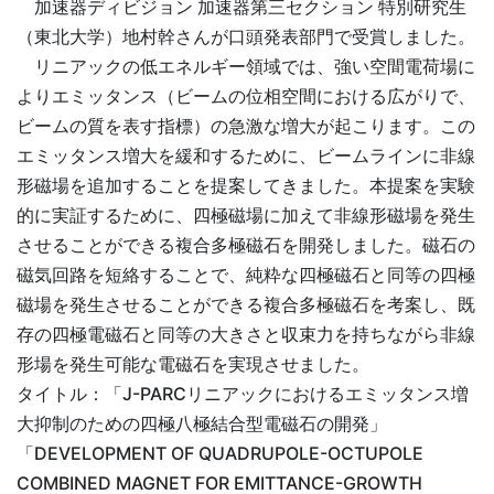
加速器ディビジョン 加速器第三セクション 特別研究生
（東北大学）地村幹さんが口頭発表部門で受賞しました。
リニアックの低エネルギー領域では、強い空間電荷場に
よりエミッタンス（ビームの位相空間における広がりで、
ビームの質を表す指標）の急激な増大が起こります。この
エミッタンス増大を緩和するために、ビームラインに非線
形磁場を追加することを提案してきました。本提案を実験
的に実証するために、四極磁場に加えて非線形磁場を発生
させることができる複合多極磁石を開発しました。磁石の
磁気回路を短絡することで、純粋な四極磁石と同等の四極
磁場を発生させることができる複合多極磁石を考案し、既
存の四極電磁石と同等の大きさと収束力を持ちながら非線
形場を発生可能な電磁石を実現させました。
タイトル：「J-PARCリニアックにおけるエミッタンス増
大抑制のための四極八極結合型電磁石の開発」
「DEVELOPMENT OF
QUADRUPOLE
-OCTUPOLE
COMBINED MAGNET FOR EMITTANCE
-GROWTH