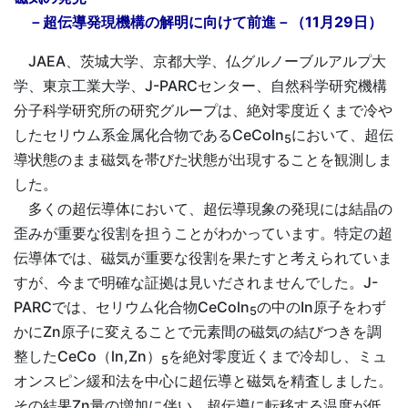
－超伝導発現機構の解明に向けて前進－（11月29日）
JAEA、茨城大学、京都大学、仏グルノーブルアルプ大
学、東京工業大学、J-PARCセンター、自然科学研究機構
分子科学研究所の研究グループは、絶対零度近くまで冷や
したセリウム系金属化合物であるCeColn
において、超伝
5
導状態のまま磁気を帯びた状態が出現することを観測しま
した。
多くの超伝導体において、超伝導現象の発現には結晶の
歪みが重要な役割を担うことがわかっています。特定の超
伝導体では、磁気が重要な役割を果たすと考えられていま
すが、今まで明確な証拠は見いだされませんでした。J-
PARCでは、セリウム化合物CeColn
の中のIn原子をわず
5
かにZn原子に変えることで元素間の磁気の結びつきを調
整したCeCo（ln,Zn）
を絶対零度近くまで冷却し、ミュ
5
オンスピン緩和法を中心に超伝導と磁気を精査しました。
その結果Zn量の増加に伴い、超伝導に転移する温度が低