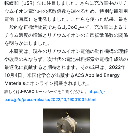
転緩和（µSR）法に注目しました。さらに充放電中のリチ
ウムイオン電池内の拡散係数を調べるため、特別な観測用
電池（写真）を開発しました。これらを使った結果、最も
一般的な正極活物質であるLi
CoO
中で、充放電によるリ
x
2
チウム濃度の増減とリチウムイオンの自己拡散係数の関係
を明らかにしました。
本研究は、現在のリチウムイオン電池の動作機構の理解
や改良のみならず、次世代の電池材料探索や電極作成法の
最適化に貢献すると期待されます。その成果は、2022年
10月4日、米国化学会が出版するACS Applied Energy
Materialsにオンライン掲載されました。
詳しくはJ-PARCホームページをご覧ください。
https://j-
parc.jp/c/press-release/2022/10/19001035.html