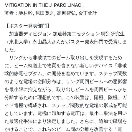
MITIGATION
IN
THE
J-PARC
LINAC
」
著者：地村幹, 原田寛之, 高柳智弘, 金正倫計
【ポスター発表部門】
加速器ディビジョン 加速器第二セクション 特別研究生
（東北大学）永山晶大さんがポスター発表部門で受賞しま
した。
リングから非破壊でのビーム取り出しを実現するため
に、ビーム軌道上で物質を含まない新しいデバイス「非破
壊的静電セプタム」の開発を進めています。ステップ関数
のような電場の空間分布は、リング周回ビームへの悪影響
を最小限に抑えながら、取り出しビームを周回ビームから
分離するために理想的です。この装置は、陽極、陰極、ガ
イド電極で構成され、ステップ関数的な電場の形成を可能
としています。電極に印加する電圧は、最小二乗法を用い
た最適化手法により決定しました。さらに、追加で磁場を
かけることで、これらのビーム間の分離を改善する「電