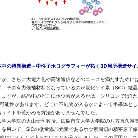
中の特異構造－中性子ホログラフィーが拓く3D局所構造サイ
が、さらに大電力化や高速通信などのニーズを満たすために
。その有力候補材料となっているのが炭化ケイ素（SiC）結
ますが、結晶中のどこにホウ素が入るかは、シリコンでは1カ所
る可能性があります。どこに不純物が入るかによって半導体と
晶サイトを確かめる方法がありませんでした。
学大学院の大山研司教授、広島市立大学大学院の八方直久准教授
を用いて、SiCの微量添加元素であるホウ素周辺の精密原子
、他にはほとんど入らないことが分かりました。この原因とし