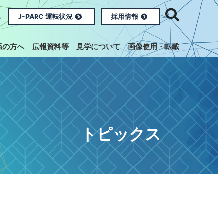
ス
J-PARC 運転状況
採用情報
係の方へ
広報資料等
見学について
画像使用・転載
トピックス