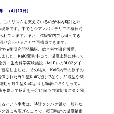
－（4月13日）
。このリズムを支えているのが体内時計と呼
命現象です。中でもシアノバクテリアの概日時
知られています。また、試験管内でも研究でき
管内で混ぜ合わせることで再構成できます。
科学技術研究開発機構、総合科学研究機構、
しました。KaiC変異体には、温度上昇に伴って
質・生命科学実験施設（MLF）のBL02ダイ
観察しました。その結果、KaiC内部の原子の
償された野生型KaiCだけでなく、加速型や減
運動が野生型KaiCよりも顕著に遅くなってい
減速を防いで反応を一定に保つ自律制御に深く関
れるという事実は、時計タンパク質が一般的な
パク質にも広げることで、概日時計の温度補償