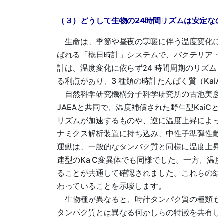
（３）どうして生物の24時間リズムは安定な
生命は、季節や昼夜の寒暖に伴う温度変化に
ばれる「概日時計」システムで、バクテリア
計は、温度変化に依らず24 時間周期のリズ
る利点があり、3 種類の時計たんぱく質（Kai
自然科学研究機構分子科学研究所の古池美彦
JAEAと共同で、温度補償された野生型Kai
リズムが加速するものや、逆に温度上昇によっ
ナミクス解析装置に持ち込み、中性子準弾性散
運動は、一般的なタンパク質と同様に温度上昇
速型のKaiC変異体でも同様でした。一方、温
ることが共通して確認されました。これらの結
わっていることを示唆します。
生物種が異なると、時計タンパク質の種類も
タンパク質とは異なる何かしらの特徴を共有