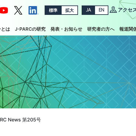
アクセ
標準
拡大
JA
EN
ーとは
J-PARCの研究
発表・お知らせ
研究者の方へ
報道関
ARC News 第205号