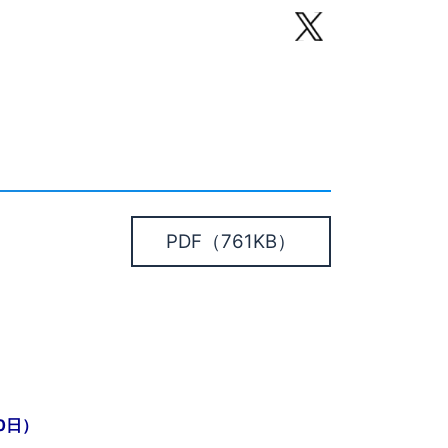
PDF
（761KB）
0日）