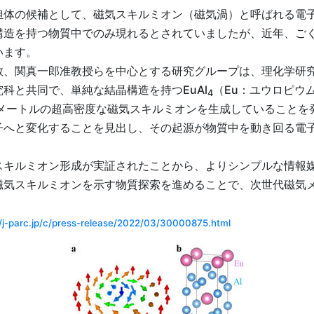
体の候補として、磁気スキルミオン（磁気渦）と呼ばれる電
構造を持つ物質中でのみ現れるとされていましたが、近年、ご
います。
、関真一郎准教授らを中心とする研究グループは、理化学研究
科と共同で、単純な結晶構造を持つEuAl
（Eu：ユウロピウ
4
ノメートルの超高密度な磁気スキルミオンを生成していること
子へと変化することを見出し、その起源が物質中を動き回る電
キルミオン形成が実証されたことから、よりシンプルな情報
磁気スキルミオンを示す物質探索を進めることで、次世代磁気
//j-parc.jp/c/press-release/2022/03/30000875.html