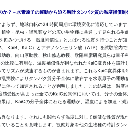
のか？－水素原子の運動から迫る時計タンパク質の温度補償制御
よらず、地球自転の24 時間周期の環境変化に適応しています
・植物・昆虫・哺乳類などの広い生物種に共通して見られる生
ムを刻みつづける「温度補償性」とよばれる性質を持つことが
A、 KaiB、KaiC）とアデノシン三リン酸（ATP）を試験
助教、向山厚助教、秋山修志教授、欧陽東彦研究員らは量子
Cとの比較に有用な、温度補償性が損なわれたKaiC変異体を設計
てリズムが減速するものが含まれます。これらKaiC変異体を物
乱実験によりタンパク質分子全体に散在する水素原子の運動を
に伴って加速されることが判明しました。この結果は、温度補
度感受性が高まった全てのKaiC変異体においては、分子の全体
果は、KaiCの分子全体にわたる運動が、温度による加速・
異なります。それにも関わらず温度に対して頑健な性質が現
していることを意味します。観察対象を他の生物種の時計タン