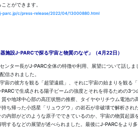
ることができます。
/j-parc.jp/c/press-release/2022/04/13000880.html
器施設J-PARCで探る宇宙と物質のなぞ」（4月22日）
Cセンター長がJ-PARC全体の特徴や利用、展望について話し
イブ配信されました。
、宇宙の彼方を観る「超望遠鏡」、それに宇宙の始まりを観る
-PARCで生成される陽子ビームの強度とそれを得るための3
く質や地球中心部の高圧状態の推察、タイヤやリチウム電池の
が持ち帰った小惑星「リュウグウ」の岩石が非破壊で解析され
その内部がどのような原子でできているのか、宇宙の物質起源
明するなどの展望が述べられました。最後にJ-PARCをより