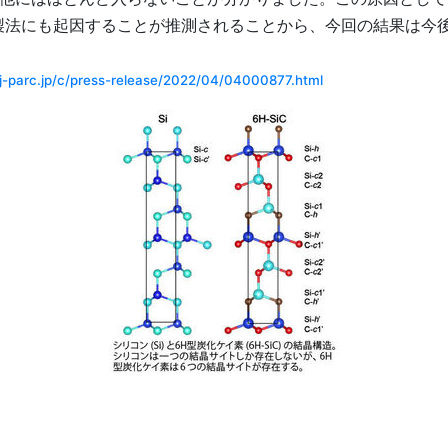
法にも起因することが推測されることから、今回の結果は今後
/j-parc.jp/c/press-release/2022/04/04000877.html