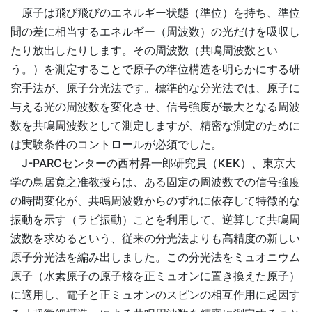
原子は飛び飛びのエネルギー状態（準位）を持ち、準位
間の差に相当するエネルギー（周波数）の光だけを吸収し
たり放出したりします。その周波数（共鳴周波数とい
う。）を測定することで原子の準位構造を明らかにする研
究手法が、原子分光法です。標準的な分光法では、原子に
与える光の周波数を変化させ、信号強度が最大となる周波
数を共鳴周波数として測定しますが、精密な測定のために
は実験条件のコントロールが必須でした。
J-PARCセンターの西村昇一郎研究員（KEK）、東京大
学の鳥居寛之准教授らは、ある固定の周波数での信号強度
の時間変化が、共鳴周波数からのずれに依存して特徴的な
振動を示す（ラビ振動）ことを利用して、逆算して共鳴周
波数を求めるという、従来の分光法よりも高精度の新しい
原子分光法を編み出しました。この分光法をミュオニウム
原子（水素原子の原子核を正ミュオンに置き換えた原子）
に適用し、電子と正ミュオンのスピンの相互作用に起因す