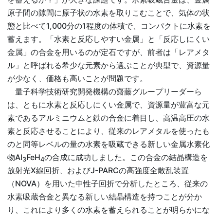
原子間の隙間に原子状の水素を取りこむことで、気体の状
態と比べて1,000分の1程度の体積で、コンパクトに水素を
蓄えます。「水素と反応しやすい金属」と「反応しにくい
金属」の合金を用いるのが定石ですが、前者は「レアメタ
ル」と呼ばれる希少な元素から選ぶことが典型で、資源量
が少なく、価格も高いことが問題です。
量子科学技術研究開発機構の齋藤グループリーダーら
は、ともに水素と反応しにくい金属で、資源量が豊富な元
素であるアルミニウムと鉄の合金に着目し、高温高圧の水
素と反応させることにより、従来のレアメタルを使ったも
のと同等レベルの量の水素を吸蔵できる新しい金属水素化
物Al
FeH
の合成に成功しました。この合金の結晶構造を
3
4
放射光X線回折、およびJ-PARCの高強度全散乱装置
（NOVA）を用いた中性子回折で分析したところ、従来の
水素吸蔵合金と異なる新しい結晶構造を持つことが分か
り、これにより多くの水素を蓄えられることが明らかにな