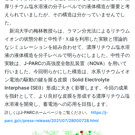
厚リチウム塩水溶液の分子レベルでの液体構造が重要と考
えられていましたが、その構造は分かっていませんでし
た。
新潟大学の梅林教授らは、ラマン分光法によるリチウム
イオンの状態分析と中性⼦･Ｘ線を利⽤した実験と理論的
なシミュレーションを組み合わせて、濃厚リチウム塩⽔溶
液の液体構造を分⼦レベルで明らかにしました。中性子の
実験は、J-PARCの高強度全散乱装置（NOVA）を用いて
行いました。今回明らかにした構造は、水系リチウムイオ
ン電池の駆動の鍵を握る皮膜（Solid Electrolyte
Interphase (SEI)）形成に大きく影響します。今回の成果
を指針として、より良好な⽪膜を形成する濃厚リチウム塩
⽔溶液を開発し、蓄電池への応⽤を⽬指します。
詳しくはJ-PARCホームページをご覧ください。
https://j-
parc.jp/c/press-release/2021/07/28000728.html