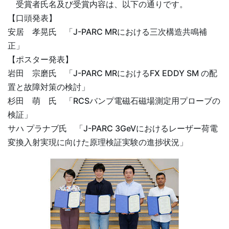
受賞者氏名及び受賞内容は、以下の通りです。
【口頭発表】
安居 孝晃氏 「J-PARC MRにおける三次構造共鳴補
正」
【ポスター発表】
岩田 宗磨氏 「J-PARC MRにおけるFX
EDDY
SM の配
置と故障対策の検討」
杉田 萌 氏 「RCSバンプ電磁石磁場測定用プローブの
検証」
サハ プラナブ氏 「J-PARC 3GeVにおけるレーザー荷電
変換入射実現に向けた原理検証実験の進捗状況」