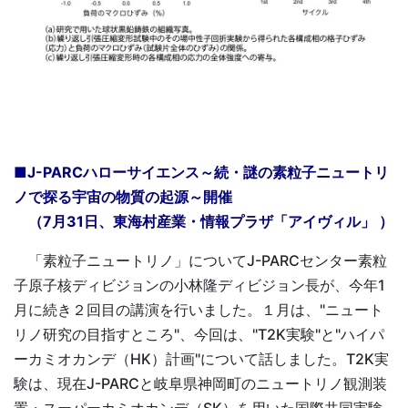
■J-PARCハローサイエンス～続・謎の素粒子ニュートリ
ノで探る宇宙の物質の起源～開催
（7月31日、東海村産業・情報プラザ「アイヴィル」 ）
「素粒子ニュートリノ」についてJ-PARCセンター素粒
子原子核ディビジョンの小林隆ディビジョン長が、今年1
月に続き２回目の講演を行いました。１月は、"ニュート
リノ研究の目指すところ"、今回は、"T2K実験"と"ハイパ
ーカミオカンデ（HK）計画"について話しました。T2K実
験は、現在J-PARCと岐阜県神岡町のニュートリノ観測装
置・スーパーカミオカンデ（SK）を用いた国際共同実験