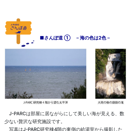
■さんぽ道 ① －海の色は2色－
J-PARCは部屋に居ながらにして美しい海が見える、数
少ない贅沢な研究施設です。
写真はJ-PARC研究棟4階の東側の給湯室から撮影した