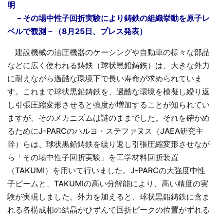
明
－その場中性子回折実験により鋳鉄の組織挙動を原子レ
ベルで観測－（8月25日、プレス発表）
建設機械の油圧機器のケーシングや自動車の様々な部品
などに広く使われる鋳鉄（球状黒鉛鋳鉄）は、大きな外力
に耐えながら過酷な環境下で長い寿命が求められていま
す。これまで球状黒鉛鋳鉄を、過酷な環境を模擬し繰り返
し引張圧縮変形させると強度が増加することが知られてい
ますが、そのメカニズムは謎のままでした。それを確かめ
るためにJ-PARCのハルヨ・ステファヌス（JAEA研究主
幹）らは、球状黒鉛鋳鉄を繰り返し引張圧縮変形させなが
ら「その場中性子回折実験」を工学材料回折装置
（TAKUMI）を用いて行いました。J-PARCの大強度中性
子ビームと、TAKUMIの高い分解能により、高い精度の実
験が実現しました。外力を加えると、球状黒鉛鋳鉄に含ま
れる各構成相の結晶がひずんで回折ピークの位置がずれる