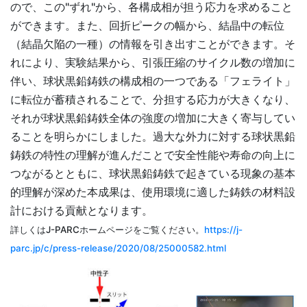
ので、この"ずれ"から、各構成相が担う応力を求めること
ができます。また、回折ピークの幅から、結晶中の転位
（結晶欠陥の一種）の情報を引き出すことができます。そ
れにより、実験結果から、引張圧縮のサイクル数の増加に
伴い、球状黒鉛鋳鉄の構成相の一つである「フェライト」
に転位が蓄積されることで、分担する応力が大きくなり、
それが球状黒鉛鋳鉄全体の強度の増加に大きく寄与してい
ることを明らかにしました。過大な外力に対する球状黒鉛
鋳鉄の特性の理解が進んだことで安全性能や寿命の向上に
つながるとともに、球状黒鉛鋳鉄で起きている現象の基本
的理解が深めた本成果は、使用環境に適した鋳鉄の材料設
計における貢献となります。
詳しくはJ-PARCホームページをご覧ください。
https://j-
parc.jp/c/press-release/2020/08/25000582.html