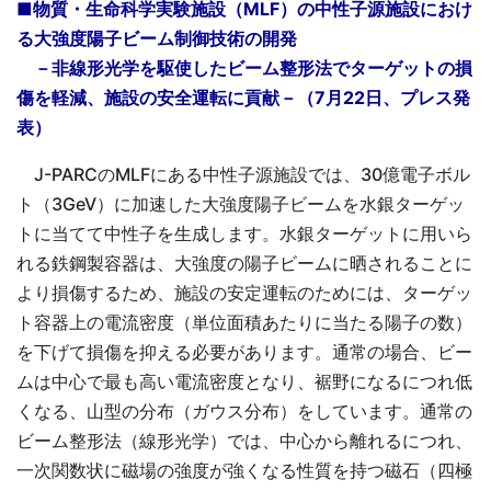
■物質・生命科学実験施設（MLF）の中性子源施設におけ
る大強度陽子ビーム制御技術の開発
－非線形光学を駆使したビーム整形法でターゲットの損
傷を軽減、施設の安全運転に貢献－（7月22日、プレス発
表）
J-PARCのMLFにある中性子源施設では、30億電子ボル
ト（3GeV）に加速した大強度陽子ビームを水銀ターゲッ
トに当てて中性子を生成します。水銀ターゲットに用いら
れる鉄鋼製容器は、大強度の陽子ビームに晒されることに
より損傷するため、施設の安定運転のためには、ターゲッ
ト容器上の電流密度（単位面積あたりに当たる陽子の数）
を下げて損傷を抑える必要があります。通常の場合、ビー
ムは中心で最も高い電流密度となり、裾野になるにつれ低
くなる、山型の分布（ガウス分布）をしています。通常の
ビーム整形法（線形光学）では、中心から離れるにつれ、
一次関数状に磁場の強度が強くなる性質を持つ磁石（四極