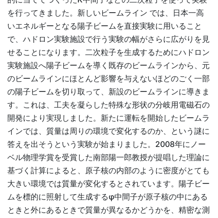
を行ってきました。新しいビームライン では、日本一高
いエネルギーとなる陽子ビームを直接実験に用いること
で、ハドロン実験施設で行う実験の幅がさらに広がりを見
せることになります。二次粒子を生成するためにハドロン
実験施設へ陽子ビームを導く既存のビームラインから、元
のビームラインにほとんど影響を与えないほどのごく一部
の陽子ビームを切り取って、新設のビームラインに導きま
す。これは、工夫を凝らした特殊な形状の分岐用電磁石の
開発により実現しました。新たに運転を開始したビームラ
インでは、質量は周りの環境で変化するのか、という謎に
答えを出そうという実験が始まりました。2008年にノー
ベル物理学賞を受賞した南部陽一郎教授が提唱した理論に
基づく計算によると、原子核の内部のように密度がとても
大きい環境では質量が変化するとされています。陽子ビー
ムを標的に照射して生成するφ中間子が原子核の中にある
ときと外にあるときで質量が異なるかどうかを、精密な測