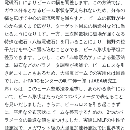
電磁石）によりビームの幅を調整します。この方法では、
ガウス分布となるビーム形状を変えられないため、分布の
幅を広げて中心の電流密度を減らすと、ビームの裾野が中
心から遠くまで広がり、ターゲット周辺の構造材などに当
たるようになります。一方、三次関数状に磁場が強くなる
特殊な磁石（八極電磁石）を用いることにより、裾野の粒
子だけを中心に畳み込むことができ、ビーム形状を平坦に
整形できます。しかし、この「非線形光学」による整形法
は、磁石などのパラメータ調整が複雑で、ビームロスを引
き起こすこともあるため、大強度ビームでの実用化は困難
でした。J-PARCセンターの明午伸一郎（JAEA研究主
席）らは、このビーム整形法を追求し、あらゆる条件にお
いて、ビーム形状はたった2つのパラメータで表せること
を見いだしました。さらに、ビームロスを引き起こさず
に、平坦な分布形状にビームを整形するための、2つのパ
ラメータの最適な値を見つけました。実際にMLFの中性子
源施設で、メガワット級の大強度加速器施設では世界初と