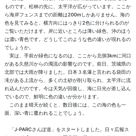
ものです。松林の先に、太平洋が広がっています。ここか
ら海岸フェンスまでの距離は200mしかありません。海の
色を見てみると、横方向にはっきり2色に分けられるのが
ご覧いただけます。岸に近いところは薄い緑色、沖のほう
は濃い青色です。どうしてこのような色の違いが現れるの
でしょうか。
実は、手前が緑色になるのは、ここから北側3kmに河口
がある久慈川からの濁流の影響なのです。前日、茨城県の
北部では大雨が降りました。日本３名瀑と言われる袋田の
滝がある上流から、多くの土砂が削り取られ、太平洋に流
れ込んだのです。今は天気が回復し、海に日光が差し込ん
でいるので、鮮明に色の違いが分かります。
このまま晴天が続くと、数日後には、この海の色も一
面、深い青に覆われることでしょう。
「J-PARCさんぽ道」をスタートしました。日々広報ス