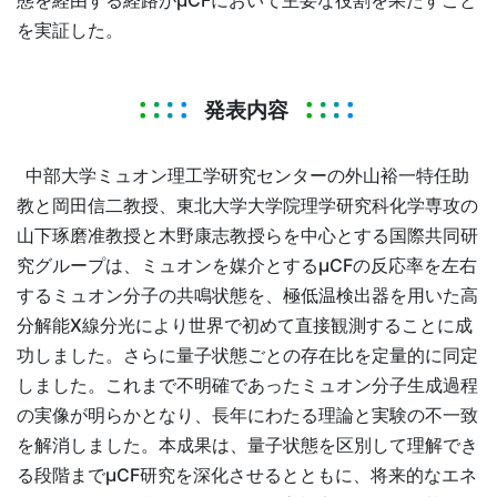
態を経由する経路がµCFにおいて主要な役割を果たすこと
を実証した。
発表内容
中部大学ミュオン理工学研究センターの外山裕一特任助
教と岡田信二教授、東北大学大学院理学研究科化学専攻の
山下琢磨准教授と木野康志教授らを中心とする国際共同研
究グループは、ミュオンを媒介とするµCFの反応率を左右
するミュオン分子の共鳴状態を、極低温検出器を用いた高
分解能X線分光により世界で初めて直接観測することに成
功しました。さらに量子状態ごとの存在比を定量的に同定
しました。これまで不明確であったミュオン分子生成過程
の実像が明らかとなり、長年にわたる理論と実験の不一致
を解消しました。本成果は、量子状態を区別して理解でき
る段階までµCF研究を深化させるとともに、将来的なエネ