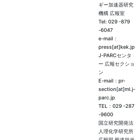
ギー加速器研究
機構 広報室
Tel:
029 -879
-6047
e-mail
：
press[at]kek.jp
J-PARCセンタ
ー 広報セクショ
ン
E-mail
：pr-
section[at]ml.j-
parc.jp
TEL
：029 -287
-9600
国立研究開発法
人理化学研究所
広報部 報道担当