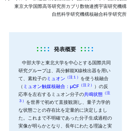
東京大学国際高等研究所カブリ数物連携宇宙研究機構
自然科学研究機構核融合科学研究所
発表概要
中部大学と東北大学を中心とする国際共同
研究グループは、高分解能X線検出器を用い
（注１）
て、素粒子の
ミュオン
を使う核融合
（注２）
（
ミュオン触媒核融合：µCF
）の反
（注
応率を左右するミュオン分子の
共鳴状態
３）
を世界で初めて直接観測し、量子力学的
な状態ごとの存在比を定量的に決定しまし
た。これまで不明確であった分子生成過程の
実像が明らかとなり、長年にわたる理論と実