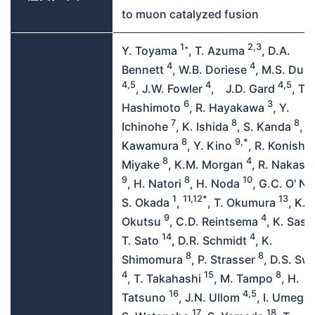
to muon catalyzed fusion
1∗
2,3
Y. Toyama
, T. Azuma
, D.A.
4
4
Bennett
, W.B. Doriese
, M.S. Durk
4,5
4
4,5
, J.W. Fowler
, J.D. Gard
, T.
6
3
Hashimoto
, R. Hayakawa
, Y.
7
8
8
Ichinohe
, K. Ishida
, S. Kanda
, N
8
9,*
Kawamura
, Y. Kino
, R. Konishi
8
4
Miyake
, K.M. Morgan
, R. Nakash
9
8
10
, H. Natori
, H. Noda
, G.C. O' Ne
1
11,12*
13
S. Okada
,
, T. Okumura
, K.
9
4
Okutsu
, C.D. Reintsema
, K. Sasa
14
4
T. Sato
, D.R. Schmidt
, K.
8
8
Shimomura
, P. Strasser
, D.S. Sw
4
15
8
, T. Takahashi
, M. Tampo
, H.
16
4,5
Tatsuno
, J.N. Ullom
, I. Umega
17
18