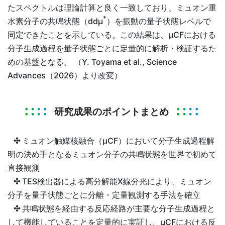
たスペクトルは理論計算と良く一致しており、ミュオン重
*
水素分子の共鳴状態（ddμ
）を振動の量子状態レベルで
同定できたことを示している。この結果は、μCFにおける
分子生成過程を量子状態ごとに定量的に解析・検証するた
めの基盤となる。 （Y. Toyama et al., Science
Advances（2026）より改変）
研究成果のポイントまとめ
✣
ミュオン触媒核融合（µCF）において分子生成過程解
明の決め手となるミュオン分子の共鳴状態を世界で初めて
直接観測
✣
TES検出器による高分解能X線分光により、ミュオン
分子を量子状態ごとに分離・定量観測する手法を確立
✣
共鳴状態を経由する反応経路が主要な分子生成過程と
して機能していることを定量的に実証し、µCFにおける反