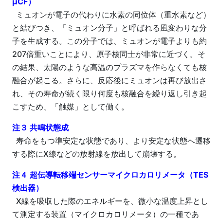
µCF）
ミュオンが電子の代わりに水素の同位体（重水素など）
と結びつき、「ミュオン分子」と呼ばれる風変わりな分
子を生成する。この分子では、ミュオンが電子よりも約
207倍重いことにより、原子核同士が非常に近づく。そ
の結果、太陽のような高温のプラズマを作らなくても核
融合が起こる。さらに、反応後にミュオンは再び放出さ
れ、その寿命が続く限り何度も核融合を繰り返し引き起
こすため、「触媒」として働く。
注３ 共鳴状態成
寿命をもつ準安定な状態であり、より安定な状態へ遷移
する際にX線などの放射線を放出して崩壊する。
注４ 超伝導転移端センサーマイクロカロリメータ（TES
検出器）
X線を吸収した際のエネルギーを、微小な温度上昇とし
て測定する装置（マイクロカロリメータ）の一種であ