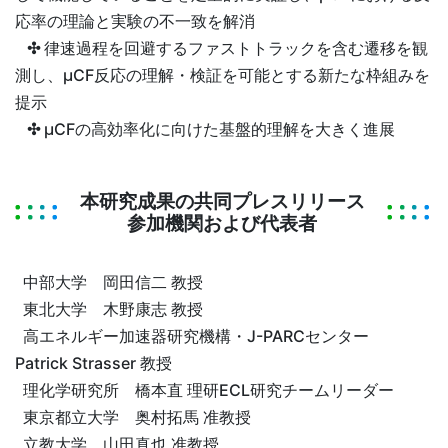
応率の理論と実験の不一致を解消
✣
律速過程を回避するファストトラックを含む遷移を観
測し、µCF反応の理解・検証を可能とする新たな枠組みを
提示
✣
µCFの高効率化に向けた基盤的理解を大きく進展
本研究成果の共同プレスリリース
参加機関および代表者
中部大学 岡田信二 教授
東北大学 木野康志 教授
高エネルギー加速器研究機構・J-PARCセンター
Patrick Strasser 教授
理化学研究所 橋本直 理研ECL研究チームリーダー
東京都立大学 奥村拓馬 准教授
立教大学 山田真也 准教授