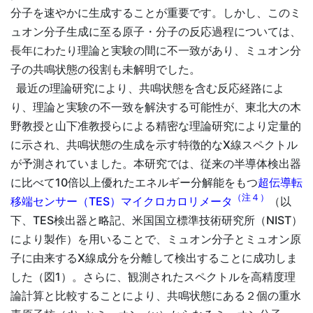
分子を速やかに生成することが重要です。しかし、このミ
ュオン分子生成に至る原子・分子の反応過程については、
長年にわたり理論と実験の間に不一致があり、ミュオン分
子の共鳴状態の役割も未解明でした。
最近の理論研究により、共鳴状態を含む反応経路によ
り、理論と実験の不一致を解決する可能性が、東北大の木
野教授と山下准教授らによる精密な理論研究により定量的
に示され、共鳴状態の生成を示す特徴的なX線スペクトル
が予測されていました。本研究では、従来の半導体検出器
に比べて10倍以上優れたエネルギー分解能をもつ
超伝導転
（注４）
移端センサー（TES）マイクロカロリメータ
（以
下、TES検出器と略記、米国国立標準技術研究所（NIST）
により製作）を用いることで、ミュオン分子とミュオン原
子に由来するX線成分を分離して検出することに成功しま
した（図1）。さらに、観測されたスペクトルを高精度理
論計算と比較することにより、共鳴状態にある２個の重水