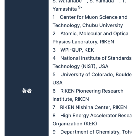
S. Watanabe
, S. Yamada
, T.
9∗
Yamashita
1 Center for Muon Science and
Technology, Chubu University
2 Atomic, Molecular and Optical
Physics Laboratory, RIKEN
3 WPI-QUP, KEK
4 National Institute of Standards 
Technology (NIST), USA
5 University of Colorado, Boulder,
USA
著者
6 RIKEN Pioneering Research
Institute, RIKEN
7 RIKEN Nishina Center, RIKEN
8 High Energy Accelerator Resear
Organization (KEK)
9 Department of Chemistry, Toho