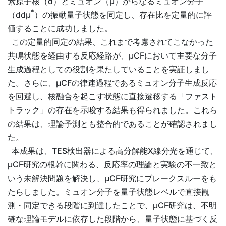
素原子核（d）とミュオン（µ）からなるミュオン分子
*
（ddµ
）の振動量子状態を同定し、存在比を定量的に評
価することに成功しました。
この定量的同定の結果、これまで考慮されてこなかった
共鳴状態を経由する反応経路が、µCFにおいて主要な分子
生成過程としての役割を果たしていることを実証しまし
た。さらに、µCFの律速過程であるミュオン分子生成反応
を回避し、核融合を起こす状態に直接遷移する「ファスト
トラック」の存在を示唆する結果も得られました。これら
の結果は、理論予測とも整合的であることが確認されまし
た。
本成果は、TES検出器による高分解能X線分光を通じて、
µCF研究の根幹に関わる、反応率の理論と実験の不一致と
いう未解決問題を解決し、µCF研究にブレークスルーをも
たらしました。ミュオン分子を量子状態レベルで直接観
測・同定できる段階に到達したことで、µCF研究は、不明
確な理論モデルに依存した段階から、量子状態に基づく反