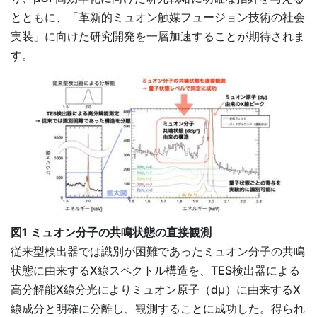
とともに、「革新的ミュオン触媒フュージョン技術の社会
実装」に向けた研究開発を一層加速することが期待されま
す。
図1 ミュオン分子の共鳴状態の直接観測
従来型検出器では識別が困難であったミュオン分子の共鳴
状態に由来するX線スペクトル構造を、TES検出器による
高分解能X線分光によりミュオン原子（dµ）に由来するX
線成分と明確に分離し、観測することに成功した。得られ