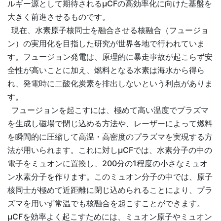
ルギー源として期待されるµCFの高効率化に向けた基盤を
大きく前進させるものです。
現在、水素原子核同士を融合させる核融合（フュージョ
ン）の実用化を目指した研究が世界各地で行われていま
す。フュージョン発電は、原理的に暴走事故が起こらず安
全性が高いことに加え、燃料となる水素は海水から得ら
れ、発電時に二酸化炭素を排出しないという利点がありま
す。
フュージョンを起こすには、極めて高い温度でプラズマ
を生成し磁場で閉じ込める方法や、レーザーによって燃料
を瞬間的に圧縮して高温・高密度のプラズマを実現する方
法が用いられます。これに対しµCFでは、水素分子の中の
電子をミュオンに置換し、200分の1程度の小さなミュオ
ン水素分子を作ります。このミュオン分子の中では、原子
核同士が極めて近距離に閉じ込められることにより、プラ
ズマを用いず常温でも核融合を起こすことができます。
µCFを効率よく起こすためには、ミュオン原子やミュオン