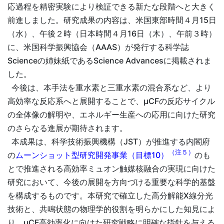
応過程を精密実験により検証できる新たな段階へと大きく
前進しました。研究成果の内容は、米国東部時間４月15日
（水）、午後２時（日本時間４月16日（木）、午前３時）
に、米国科学振興協会（AAAS）が発行する科学誌
Scienceの姉妹紙であるScience Advancesに掲載されま
した。
今後は、本手法を重水素と三重水素の混合系など、より
高効率な反応系へと展開することで、µCFの反応サイクル
の全体像の解明や、エネルギー生産への応用に向けた研究
のさらなる進展が期待されます。
本成果は、科学技術振興機構（JST）が推進する内閣府
（注５）
の
ムーンショット型研究開発事業（目標10）
のも
とで推進される高効率ミュオン触媒核融合の実現に向けた
研究において、今後の展開を方向づける重要な科学的基盤
を構成するものです。本研究で確立した高分解能X線分光
技術と、共鳴状態の物理学的役割を明らかにした知見によ
り、µCF高効率化に向けた研究戦略に明確な指針を与える