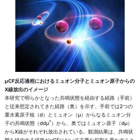
µCF反応過程におけるミュオン分子とミュオン原子からの
X線放出のイメージ
本研究で明らかとなった共鳴状態を経由する経路（手前）
と従来想定されてきた経路（奥）を示す。手前では2つの
重水素原子核（d）とミュオン（µ）からなるミュオン分
*
子の共鳴状態（ddµ
）から、奥ではミュオン原子（dµ）
からX線がそれぞれ放出されている。観測結果は、共鳴状