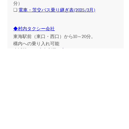
分）
❏
電車・茨交バス乗り継ぎ表(2025/3月)
◆村内タクシー会社
東海駅前（東口・西口）から10～20分。
構内への乗り入れ可能
◆近隣マップ(車利用の方)
羽田空港から常磐自動車道を経由して約 2 時間半
常磐道[東海IC]から15分、東水戸道路[ひたちなか
IC]から20分
↓クリックして開く