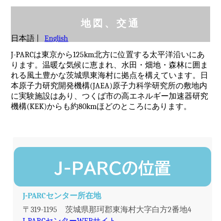
地図、交通
日本語
|
English
J-PARCは東京から125km北方に位置する太平洋沿いにあ
ります。温暖な気候に恵まれ、水田・畑地・森林に囲ま
れる風土豊かな茨城県東海村に拠点を構えています。日
本原子力研究開発機構(JAEA)原子力科学研究所の敷地内
に実験施設はあり、つくば市の高エネルギー加速器研究
機構(KEK)からも約80kmほどのところにあります。
J-PARCセンター所在地
〒319-1195 茨城県那珂郡東海村大字白方2番地4