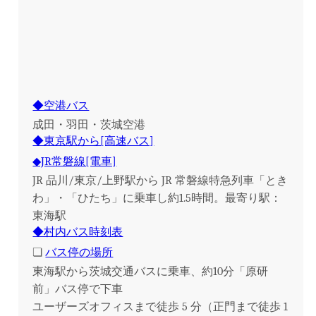
◆空港バス
成田・羽田・茨城空港
◆東京駅から[高速バス]
◆JR常磐線[電車]
JR 品川/東京/上野駅から JR 常磐線特急列車「とき
わ」・「ひたち」に乗車し約1.5時間。最寄り駅：
東海駅
◆村内バス時刻表
❏
バス停の場所
東海駅から茨城交通バスに乗車、約10分「原研
前」バス停で下車
ユーザーズオフィスまで徒歩 5 分（正門まで徒歩 1